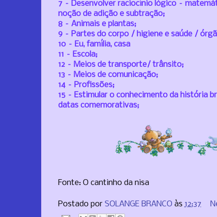
7 – Desenvolver raciocínio lógico – matemát
noção de adição e subtração;
8 – Animais e plantas;
9 – Partes do corpo / higiene e saúde / órg
10 – Eu, família, casa
11 – Escola;
12 – Meios de transporte/ trânsito;
13 – Meios de comunicação;
14 – Profissões;
15 – Estimular o conhecimento da história br
datas comemorativas;
Fonte: O cantinho da nisa
Postado por
SOLANGE BRANCO
às
12:37
N