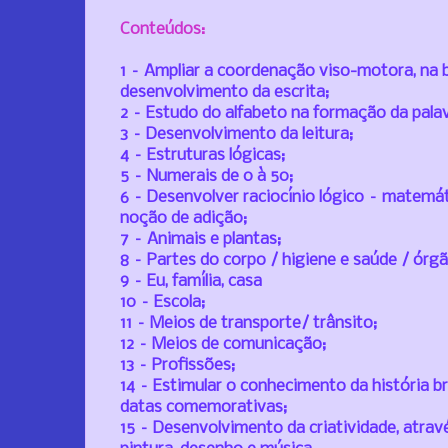
Conteúdos:
1 – Ampliar a coordenação viso-motora, na 
desenvolvimento da escrita;
2 – Estudo do alfabeto na formação da pala
3 – Desenvolvimento da leitura;
4 – Estruturas lógicas;
5 – Numerais de 0 à 50;
6 – Desenvolver raciocínio lógico – matemá
noção de adição;
7 – Animais e plantas;
8 – Partes do corpo / higiene e saúde / órg
9 – Eu, família, casa
10 – Escola;
11 – Meios de transporte/ trânsito;
12 – Meios de comunicação;
13 – Profissões;
14 – Estimular o conhecimento da história br
datas comemorativas;
15 – Desenvolvimento da criatividade, at
rav