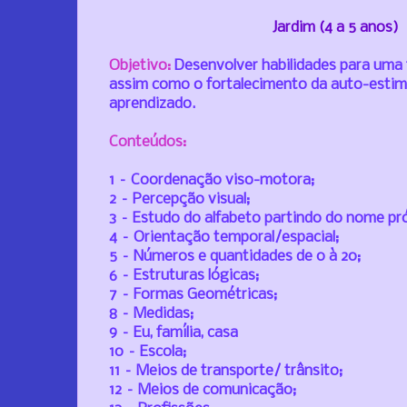
Jardim (4 a 5 anos)
Objetivo:
Desenvolver habilidades para uma 
assim como o fortalecimento da auto-estim
aprendizado.
Conteúdos:
1 – Coordenação viso-motora;
2 – Percepção visual;
3 – Estudo do alfabeto partindo do nome pr
4 – Orientação temporal/espacial;
5 – Números e quantidades de 0 à 20;
6 – Estruturas lógicas;
7 – Formas Geométricas;
8 – Medidas;
9 – Eu, família, casa
10 – Escola;
11 – Meios de transporte/ trânsito;
12 – Meios de comunicação;