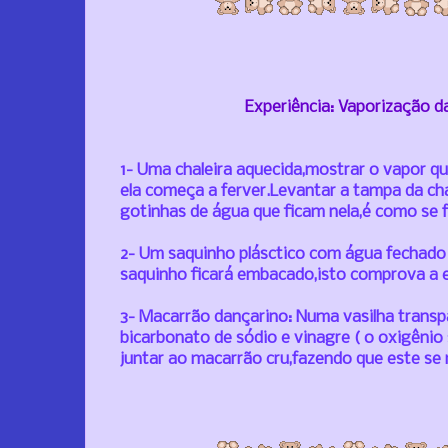
Experiência: Vaporização 
1- Uma chaleira aquecida,mostrar o vapor q
ela começa a ferver.Levantar a tampa da cha
gotinhas de água que ficam nela,é como se 
2- Um saquinho plásctico com água fechado 
saquinho ficará embacado,isto comprova a 
3- Macarrão dançarino: Numa vasilha transp
bicarbonato de sódio e vinagre ( o oxigênio 
juntar ao macarrão cru,fazendo que este s