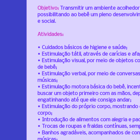
Objetivo:
Transmitir um ambiente acolhedor
possibilitando ao bebê um pleno desenvolvi
e social.
Atividades:
• Cuidados básicos de higiene e saúde;
• Estimulação tátil, através de carícias e af
• Estimulação visual, por meio de objetos col
de bebê;
• Estimulação verbal, por meio de conversas
músicas;
• Estimulação motora básica do bebê, incen
buscar um objeto primeiro com as mãos, de
engatinh
ando até que ele consiga andar;
• Estimulação do próprio corpo, mostrando
corpo;
• Introdução de alimentos com alegria e pac
• Trocas de roupas e fraldas contínuas, sem
• Banhos agradáveis, acompanhados de conve
músicas;