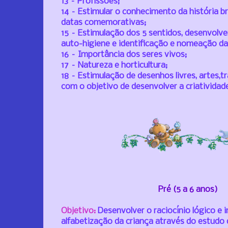
13 – Profissões;
14 – Estimular o conhecimento da história br
datas comemorativas;
15 – Estimulação dos 5 sentidos, desenvolv
auto-higiene e identificação e nomeação da
16 – Importância dos seres vivos;
17 – Natureza e horticultura;
18 – Estimulação de desenhos livres, artes,t
com o objetivo de desenvolver a criatividad
Pré (5 a 6 anos)
Objetivo:
Desenvolver o raciocínio lógico e i
alfabetização da criança através do estudo 