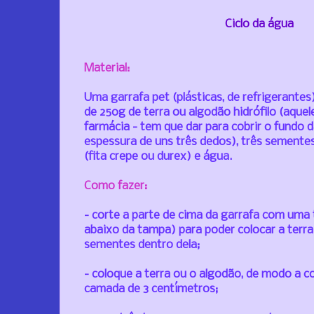
Ciclo da água
Material:
Uma garrafa pet (plásticas, de refrigerantes
de 250g de terra ou algodão hidrófilo (aque
farmácia - tem que dar para cobrir o fundo d
espessura de uns três dedos), três sementes 
(fita crepe ou durex) e água.
Como fazer:
- corte a parte de cima da garrafa com uma
abaixo da tampa) para poder colocar a terr
sementes dentro dela;
- coloque a terra ou o algodão, de modo a 
camada de 3 centímetros;