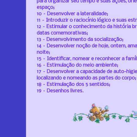
para organizar seu tempo e suas ações, or
espaço;
10 – Desenvolver a lateralidade;
11 – Introduzir o raciocínio lógico e suas est
12 – Estimular o conhecimento da história br
datas comemorativas;
13 – Desenvolvimento da socialização;
14 – Desenvolver noção de hoje, ontem, am
noite;
15 – Identificar, nomear e reconhecer a famíl
16 – Estimulação do meio ambiente;
17 – Desenvolver a capacidade de auto-higie
localizando e nomeando as partes do corpo;
18 – Estimulação dos 5 sentidos;
19 – Desenhos livres.