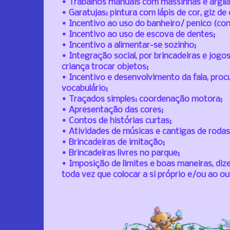
• Trabalhos manuais com massinhas e argila
• Garatujas: pintura com lápis de cor, gi
z de 
• Incentivo ao uso do banheiro/ penico (cont
• Incentivo ao uso de escova de dentes;
• Incentivo a alimentar-se sozinho;
• Integração social, por brincadeiras e jogo
criança trocar objetos;
• Incentivo e desenvolvimento da fala, proc
vocabulário;
• Traçados simples: coordenação motora;
• Apresentação das cores;
• Contos de histórias curtas;
• Atividades de músicas e cantigas de rodas
• Brincadeiras de imitação;
• Brincadeiras livres no parque;
• Imposição de limites e boas maneiras, dize
toda vez que colocar a si próprio e/ou ao o