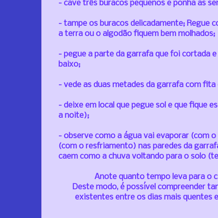
- cave três buracos pequenos e ponha as se
- tampe os buracos delicadamente;
Regue c
a terra ou o algodão fiquem bem molhados;
- pegue a parte da garrafa que foi cortada 
baixo;
- vede as duas metades da garrafa com fita 
- deixe em local que pegue sol e que fique e
a noite)
;
- observe como a água vai evaporar (com o 
(com o resfriamento) nas paredes da garra
caem como a chuva voltando para o solo (te
Anote quanto tempo leva para o c
Deste modo, é possível compreender ta
existentes entre os dias mais quentes e 