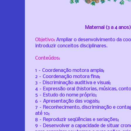
Maternal (3 a 4 anos
Objetivo:
A
mpliar o desenvolvimento da coo
introduzir conceitos disciplinares.
Conteúdos:
1 – Coordenação motora ampla;
2 – Coordenação motora fina;
3 – Discriminação auditiva e visual;
4 – Expressão oral (historias, músicas, contos
5 – Estudo do nome próprio;
6 – Apresentação das vogais;
7 – Reconhecimento, discriminação e conta
até 10;
8 – Reproduzir seqüências e seriações;
9 – Desenvolver a capacidade de situar c
ron