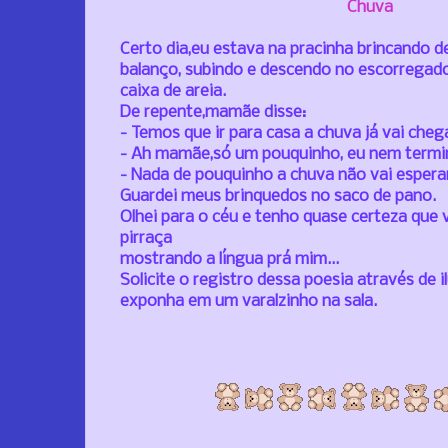
Chuva
Certo dia,eu estava na pracinha brincando d
balanço,
subindo e descendo no escorregado
caixa de areia.
De repente,mamãe disse:
- Temos que ir para casa a chuva já vai cheg
- Ah mamãe,só um pouquinho, eu nem termin
- Nada de pouquinho a chuva não vai esperar
Guardei meus brinquedos no saco de pano.
Olhei para o céu e tenho quase certeza que v
pirraça
mostrando a língua prá mim...
Solicite o registro dessa poesia através de i
exponha em um varalzinho na sala.